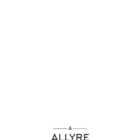
L
o
a