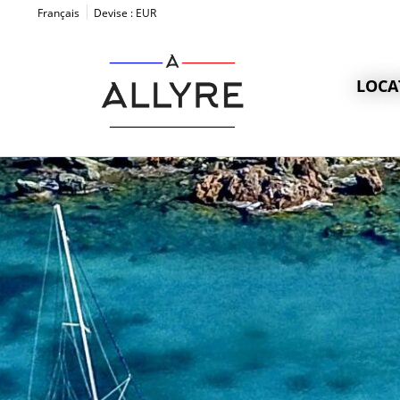
Français
Devise :
EUR
LOCA